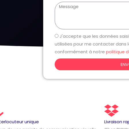
p
a
M
h
i
e
o
l
s
n
s
e
R
J'accepte que les données saisi
a
G
utilisées pour me contacter dans
g
P
conformément à notre
politique d
e
D
ENV
terlocuteur unique
Livraison ra