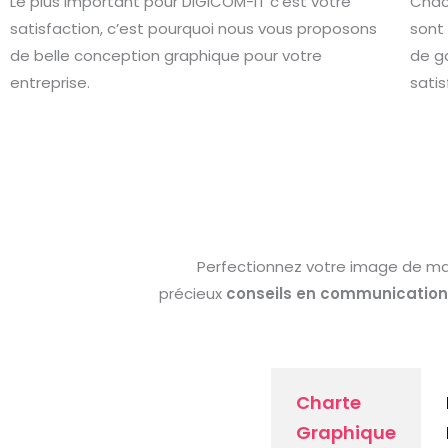
Le plus important pour DIGICOM-IT c’est votre
Chac
satisfaction, c’est pourquoi nous vous proposons
sont
de belle conception graphique pour votre
de g
entreprise.
satis
Perfectionnez votre image de mar
précieux
conseils en communication
Charte
Graphique