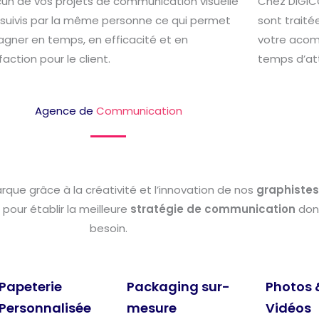
un de vos projets de communication visuelle
Chez DIGI
 suivis par la même personne ce qui permet
sont traité
agner en temps, en efficacité et en
votre acom
faction pour le client.
temps d’at
Agence de
Communication
que grâce à la créativité et l’innovation de nos
graphistes
pour établir la meilleure
stratégie de communication
dont
besoin.
Papeterie
Packaging sur-
Photos 
Personnalisée
mesure
Vidéos