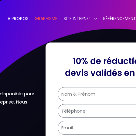
L
A PROPOS
GRAPHISME
SITE INTERNET
RÉFÉRENCEMENT
10% de réducti
devis validés en
N
disponible pour
a
eprise. Nous
m
T
e
é
l
E
é
m