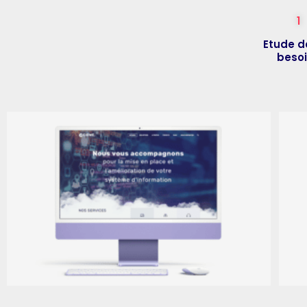
1
Etude d
beso