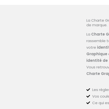
La Charte Gr
de marque.
La
Charte 
rassemble t
votre
identi
Graphique
identité d
Vous retrouv
Charte Gra
Les règle
Vos coule
Ce qui es