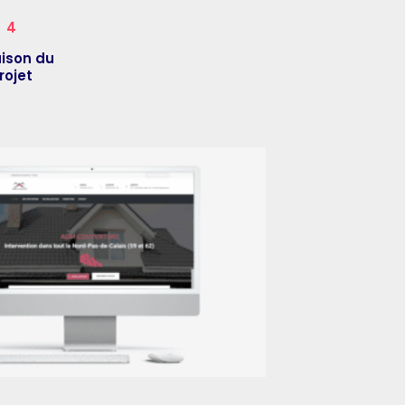
4
aison du
rojet